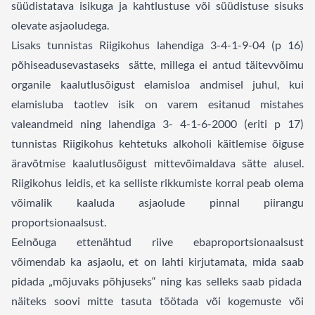
süüdistatava isikuga ja kahtlustuse või süüdistuse sisuks
olevate asjaoludega.
Lisaks tunnistas Riigikohus lahendiga 3-4-1-9-04 (p 16)
põhiseadusevastaseks sätte, millega ei antud täitevvõimu
organile kaalutlusõigust elamisloa andmisel juhul, kui
elamisluba taotlev isik on varem esitanud mistahes
valeandmeid ning lahendiga 3- 4-1-6-2000 (eriti p 17)
tunnistas Riigikohus kehtetuks alkoholi käitlemise õiguse
äravõtmise kaalutlusõigust mittevõimaldava sätte alusel.
Riigikohus leidis, et ka selliste rikkumiste korral peab olema
võimalik kaaluda asjaolude pinnal piirangu
proportsionaalsust.
Eelnõuga ettenähtud riive ebaproportsionaalsust
võimendab ka asjaolu, et on lahti kirjutamata, mida saab
pidada „mõjuvaks põhjuseks“ ning kas selleks saab pidada
näiteks soovi mitte tasuta töötada või kogemuste või