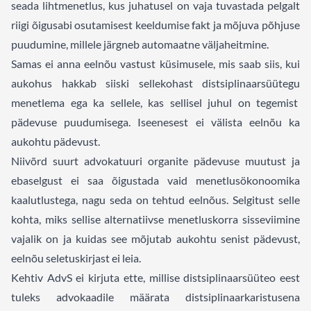
seada lihtmenetlus, kus juhatusel on vaja tuvastada pelgalt
riigi õigusabi osutamisest keeldumise fakt ja mõjuva põhjuse
puudumine, millele järgneb automaatne väljaheitmine.
Samas ei anna eelnõu vastust küsimusele, mis saab siis, kui
aukohus hakkab siiski sellekohast distsiplinaarsüütegu
menetlema ega ka sellele, kas sellisel juhul on tegemist
pädevuse puudumisega. Iseenesest ei välista eelnõu ka
aukohtu pädevust.
Niivõrd suurt advokatuuri organite pädevuse muutust ja
ebaselgust ei saa õigustada vaid menetlusökonoomika
kaalutlustega, nagu seda on tehtud eelnõus. Selgitust selle
kohta, miks sellise alternatiivse menetluskorra sisseviimine
vajalik on ja kuidas see mõjutab aukohtu senist pädevust,
eelnõu seletuskirjast ei leia.
Kehtiv AdvS ei kirjuta ette, millise distsiplinaarsüüteo eest
tuleks advokaadile määrata distsiplinaarkaristusena