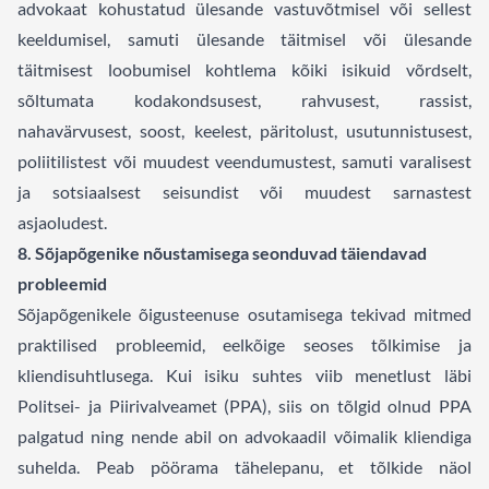
advokaat kohustatud ülesande vastuvõtmisel või sellest
keeldumisel, samuti ülesande täitmisel või ülesande
täitmisest loobumisel kohtlema kõiki isikuid võrdselt,
sõltumata kodakondsusest, rahvusest, rassist,
nahavärvusest, soost, keelest, päritolust, usutunnistusest,
poliitilistest või muudest veendumustest, samuti varalisest
ja sotsiaalsest seisundist või muudest sarnastest
asjaoludest.
8. Sõjapõgenike nõustamisega seonduvad täiendavad
probleemid
Sõjapõgenikele õigusteenuse osutamisega tekivad mitmed
praktilised probleemid, eelkõige seoses tõlkimise ja
kliendisuhtlusega. Kui isiku suhtes viib menetlust läbi
Politsei- ja Piirivalveamet (PPA), siis on tõlgid olnud PPA
palgatud ning nende abil on advokaadil võimalik kliendiga
suhelda. Peab pöörama tähelepanu, et tõlkide näol