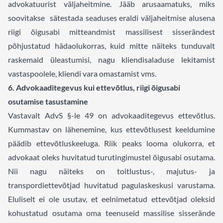
advokatuurist väljaheitmine. Jääb arusaamatuks, miks
soovitakse sätestada seaduses eraldi väljaheitmise alusena
riigi õigusabi mitteandmist massilisest sisserändest
põhjustatud hädaolukorras, kuid mitte näiteks tunduvalt
raskemaid üleastumisi, nagu kliendisaladuse lekitamist
vastaspoolele, kliendi vara omastamist vms.
6. Advokaaditegevus kui ettevõtlus, riigi õigusabi
osutamise tasustamine
Vastavalt AdvS §-le 49 on advokaaditegevus ettevõtlus.
Kummastav on lähenemine, kus ettevõtlusest keeldumine
päädib ettevõtluskeeluga. Riik peaks looma olukorra, et
advokaat oleks huvitatud turutingimustel õigusabi osutama.
Nii nagu näiteks on toitlustus-, majutus- ja
transpordiettevõtjad huvitatud pagulaskeskusi varustama.
Eluliselt ei ole usutav, et eelnimetatud ettevõtjad oleksid
kohustatud osutama oma teenuseid massilise sisserände