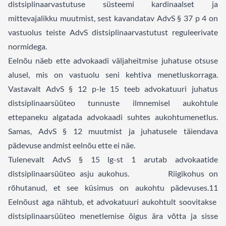
distsiplinaarvastutuse süsteemi kardinaalset ja
mittevajalikku muutmist, sest kavandatav AdvS § 37 p 4 on
vastuolus teiste AdvS distsiplinaarvastutust reguleerivate
normidega.
Eelnõu näeb ette advokaadi väljaheitmise juhatuse otsuse
alusel, mis on vastuolu seni kehtiva menetluskorraga.
Vastavalt AdvS § 12 p-le 15 teeb advokatuuri juhatus
distsiplinaarsüüteo tunnuste ilmnemisel aukohtule
ettepaneku algatada advokaadi suhtes aukohtumenetlus.
Samas, AdvS § 12 muutmist ja juhatusele täiendava
pädevuse andmist eelnõu ette ei näe.
Tulenevalt AdvS § 15 lg-st 1 arutab advokaatide
distsiplinaarsüüteo asju aukohus. Riigikohus on
rõhutanud, et see küsimus on aukohtu pädevuses.
11
Eelnõust aga nähtub, et advokatuuri aukohtult soovitakse
distsiplinaarsüüteo menetlemise õigus ära võtta ja sisse