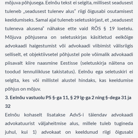
mõjuva põhjusega. Eelnõu tekst ei selgita, millisest seadusest
tuleneb „seadusest tulenev alus“ riigi õigusabi osutamisest
keeldumiseks. Samal ajal tuleneb seletuskirjast, et „seadusest
tuleneva alusena“ nähakse ette vaid RÕS § 19 loetelu.
Mõjuva põhjusena on seletuskirjas käsitletud eelkõige
advokaadi haigestumist või advokaadi viibimist välisriigis
selliselt, et objektiivsetel põhjustel pole võimalik advokaadi
piisavalt kiire naasmine Eestisse (seletuskirja näitena on
toodud lennuliikluse takistatus). Eelnõu ega seletuskiri ei
selgita, kes või millistel alustel hindaks, kas keeldumise
põhjus on mõjuv.
3. Eelnõu vastuolu PS §-ga 11, § 29 lg-ga 2 ning §-dega 31 ja
32
Eelnõu kohaselt lisatakse AdvS-i täiendav advokaadi
advokatuurist väljaheitmise alus, millele tuleb tugineda
juhul, kui 1) advokaat on keeldunud riigi õigusabi