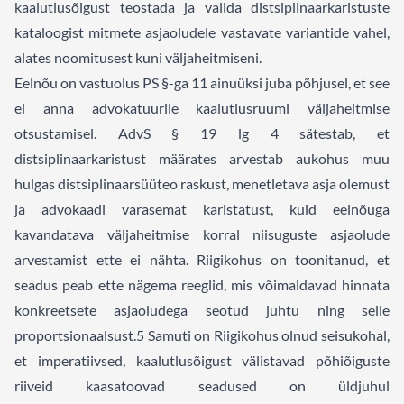
kaalutlusõigust teostada ja valida distsiplinaarkaristuste
kataloogist mitmete asjaoludele vastavate variantide vahel,
alates noomitusest kuni väljaheitmiseni.
Eelnõu on vastuolus PS §-ga 11 ainuüksi juba põhjusel, et see
ei anna advokatuurile kaalutlusruumi väljaheitmise
otsustamisel. AdvS § 19 lg 4 sätestab, et
distsiplinaarkaristust määrates arvestab aukohus muu
hulgas distsiplinaarsüüteo raskust, menetletava asja olemust
ja advokaadi varasemat karistatust, kuid eelnõuga
kavandatava väljaheitmise korral niisuguste asjaolude
arvestamist ette ei nähta. Riigikohus on toonitanud, et
seadus peab ette nägema reeglid, mis võimaldavad hinnata
konkreetsete asjaoludega seotud juhtu ning selle
proportsionaalsust.
5
Samuti on Riigikohus olnud seisukohal,
et imperatiivsed, kaalutlusõigust välistavad põhiõiguste
riiveid kaasatoovad seadused on üldjuhul