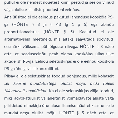
puhul ei ole nendest nõuetest kinni peetud ja see on viinud
väga oluliste sisuliste puudusteni eelnõus.
Analüüsitud ei ole eelnõus pakutud lahenduse kooskõla PS-
ga (HÕNTE § 3 ja § 43 lg 1 p 5) ega abinõu
proportsionaalsust (HÕNTE § 5). Kaalutud ei ole
alternatiivseid meetmeid, mis aitaks saavutada soovitud
eesmärki väiksema põhiõiguste riivega. HÕNTE § 3 näeb
ette, et seaduseelnõu peab olema kooskõlas ülimuslike
aktide, sh PS-ga. Eelnõu seletuskirjas ei ole eelnõu kooskõla
PS-ga ühelgi viisil kontrollitud.
Piisav ei ole seletuskirjas toodud põhjendus, mille kohaselt
„
ei kaasne muudatustega olulist mõju, mida tuleks
täiendavalt analüüsida
“. Ka ei ole seletuskirjas välja toodud,
miks advokatuurist väljaheitmist võimaldavate aluste väga
piiritletud nimekirja ühe aluse lisamise näol ei kaasne selle
muudatusega olulist mõju. HÕNTE § 5 näeb ette, et