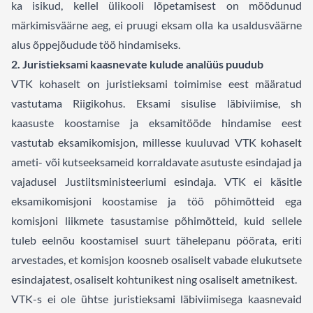
ka isikud, kellel ülikooli lõpetamisest on möödunud
märkimisväärne aeg, ei pruugi eksam olla ka usaldusväärne
alus õppejõudude töö hindamiseks.
2. Juristieksami kaasnevate kulude analüüs puudub
VTK kohaselt on juristieksami toimimise eest määratud
vastutama Riigikohus. Eksami sisulise läbiviimise, sh
kaasuste koostamise ja eksamitööde hindamise eest
vastutab eksamikomisjon, millesse kuuluvad VTK kohaselt
ameti- või kutseeksameid korraldavate asutuste esindajad ja
vajadusel Justiitsministeeriumi esindaja. VTK ei käsitle
eksamikomisjoni koostamise ja töö põhimõtteid ega
komisjoni liikmete tasustamise põhimõtteid, kuid sellele
tuleb eelnõu koostamisel suurt tähelepanu pöörata, eriti
arvestades, et komisjon koosneb osaliselt vabade elukutsete
esindajatest, osaliselt kohtunikest ning osaliselt ametnikest.
VTK-s ei ole ühtse juristieksami läbiviimisega kaasnevaid