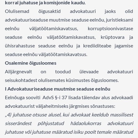
korral juhatuse ja komisjonide kaudu
.
Olulisemad õigusaktid advokatuuri jaoks olid
advokatuuriseaduse muutmise seaduse eelnõu, juristieksami
eelnõu väljatöötamiskavatsus, k
orruptsioonivastase
seaduse eelnõu väljatöötamiskavatsus, krüptovara ja
ühisrahastuse seaduse eelnõu ja krediiditeabe jagamise
seaduse eelnõu väljatöötamiskavatsus.
Osalemine õigusloomes
Alljärgnevalt on toodud ülevaade advokatuuri
seisukohtadest olulisemates küsimustes õigusloomes.
I Advokatuuriseaduse muutmise seaduse eelnõu
Eelnõuga sooviti AdvS §-i 37 lisada täiendav alus advokaadi
advokatuurist väljaheitmiseks järgmises sõnastuses:
„4) juhatuse otsuse alusel, kui advokaat keeldub massilisest
sisserändest põhjustatud hädaolukorras advokatuuri
juhatuse või juhatuse määratud isiku poolt temale määratud