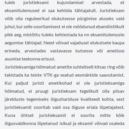
tuleb juristieksami kujundamisel arvestada, et
eksamitulemused ei saa kehtida tähtajatult. Juristieksam
võib olla reguleeritud elukutsesse pürgimise aluseks vaid
juhul, kui selle sooritamisest ei ole möödunud ebamõistlikult
pikk aeg, mistõttu tuleks kehtestada ka nn eksamitulemuste
aegumise tähtajad. Need võivad vajadusel elukutsete kaupa
erineda, arvestades vastavasse kutsesse või ametisse
asumise teekonna erisusi.
Juristieksamiga hõlmatud ametite suhteliselt kitsas ring võib
takistada ka teiste VTK-ga seatud eesmärkide saavutamist.
Kui paljud juristi ametikohad ei ole juristieksamiga
hõlmatud, ei pruugi juristieksam tegelikult olla piisav
järelduste tegemiseks õigushariduse kvaliteedi kohta, sest
juristieksamit sooritab vaid osa õiguse eriala lõpetajatest.
Kuna ühtset juristieksamit ei soorita mitte kõik
õigusvaldkonna lõpetanud isikud ja eksamil võivad osaleda