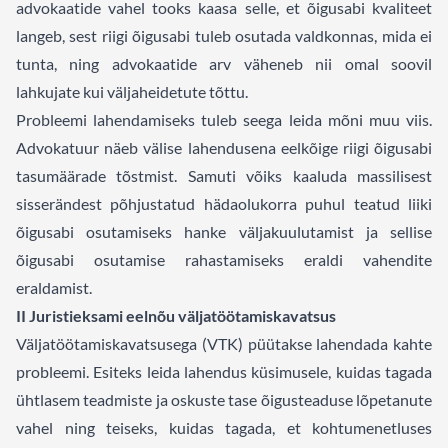
advokaatide vahel tooks kaasa selle, et õigusabi kvaliteet
langeb, sest riigi õigusabi tuleb osutada valdkonnas, mida ei
tunta, ning advokaatide arv väheneb nii omal soovil
lahkujate kui väljaheidetute tõttu.
Probleemi lahendamiseks tuleb seega leida mõni muu viis.
Advokatuur näeb välise lahendusena eelkõige riigi õigusabi
tasumäärade tõstmist. Samuti võiks kaaluda massilisest
sisserändest põhjustatud hädaolukorra puhul teatud liiki
õigusabi osutamiseks hanke väljakuulutamist ja sellise
õigusabi osutamise rahastamiseks eraldi vahendite
eraldamist.
II Juristieksami eelnõu väljatöötamiskavatsus
Väljatöötamiskavatsusega (VTK) püütakse lahendada kahte
probleemi. Esiteks leida lahendus küsimusele, kuidas tagada
ühtlasem teadmiste ja oskuste tase õigusteaduse lõpetanute
vahel ning teiseks, kuidas tagada, et kohtumenetluses