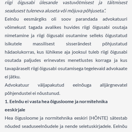
riigi õigusabi ülesande vastuvõtmisest ja täitmisest
seadusest tuleneva aluseta või mõjuva põhjuseta.“.
Eelnõu eesmärgiks oli soov parandada advokatuuri
võimekust tagada avalikes huvides riigi õigusabi osutaja
nimetamine ja riigi õigusabi osutamine selleks õigustatud
isikutele massilisest sisserändest põhjustatud
hädaolukorras, kus lühikese aja jooksul tuleb riigi õigusabi
osutada paljudes erinevates menetlustes korraga ja kus
tavapäraselt riigi õigusabi osutamisega tegelevaid advokaate
ei jätku.
Advokatuur väljapakutud eelnõuga alljärgnevatel
põhjendustel ei nõustunud.
1. Eelnõu ei vasta hea õigusloome ja normitehnika
eeskirjale
Hea õigusloome ja normitehnika eeskiri (HÕNTE) sätestab
nõuded seaduseelnõudele ja nende seletuskirjadele. Eelnõu