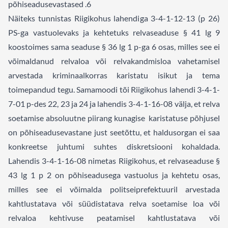
põhiseadusevastased .
6
Näiteks tunnistas Riigikohus lahendiga 3-4-1-12-13 (p 26)
PS-ga vastuolevaks ja kehtetuks relvaseaduse § 41 lg 9
koostoimes sama seaduse § 36 lg 1 p-ga 6 osas, milles see ei
võimaldanud relvaloa või relvakandmisloa vahetamisel
arvestada kriminaalkorras karistatu isikut ja tema
toimepandud tegu. Samamoodi tõi Riigikohus lahendi 3-4-1-
7-01 p-des 22, 23 ja 24 ja lahendis 3-4-1-16-08 välja, et relva
soetamise absoluutne piirang kunagise karistatuse põhjusel
on põhiseadusevastane just seetõttu, et haldusorgan ei saa
konkreetse juhtumi suhtes diskretsiooni kohaldada.
Lahendis 3-4-1-16-08 nimetas Riigikohus, et relvaseaduse §
43 lg 1 p 2 on põhiseadusega vastuolus ja kehtetu osas,
milles see ei võimalda politseiprefektuuril arvestada
kahtlustatava või süüdistatava relva soetamise loa või
relvaloa kehtivuse peatamisel kahtlustatava või