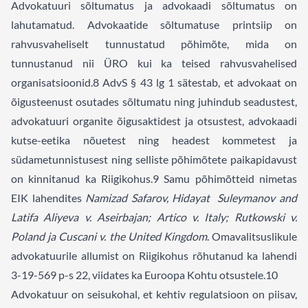
Advokatuuri sõltumatus ja advokaadi sõltumatus on
lahutamatud. Advokaatide sõltumatuse printsiip on
rahvusvaheliselt tunnustatud põhimõte, mida on
tunnustanud nii ÜRO kui ka teised rahvusvahelised
organisatsioonid.
8
AdvS § 43 lg 1 sätestab, et advokaat on
õigusteenust osutades sõltumatu ning juhindub seadustest,
advokatuuri organite õigusaktidest ja otsustest, advokaadi
kutse-eetika nõuetest ning headest kommetest ja
südametunnistusest ning selliste põhimõtete paikapidavust
on kinnitanud ka Riigikohus.
9
Samu põhimõtteid nimetas
EIK lahendites
Namizad Safarov, Hidayat Suleymanov and
Latifa Aliyeva v. Aseirbajan; Artico v. Italy; Rutkowski v.
Poland ja Cuscani v. the United Kingdom
. Omavalitsuslikule
advokatuurile allumist on Riigikohus rõhutanud ka lahendi
3-19-569 p-s 22, viidates ka Euroopa Kohtu otsustele.
10
Advokatuur on seisukohal, et kehtiv regulatsioon on piisav,