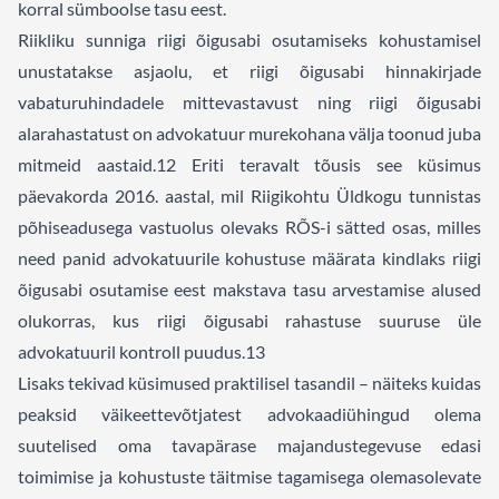
korral sümboolse tasu eest.
Riikliku sunniga riigi õigusabi osutamiseks kohustamisel
unustatakse asjaolu, et riigi õigusabi hinnakirjade
vabaturuhindadele mittevastavust ning riigi õigusabi
alarahastatust on advokatuur murekohana välja toonud juba
mitmeid aastaid.
12
Eriti teravalt tõusis see küsimus
päevakorda 2016. aastal, mil Riigikohtu Üldkogu tunnistas
põhiseadusega vastuolus olevaks RÕS-i sätted osas, milles
need panid advokatuurile kohustuse määrata kindlaks riigi
õigusabi osutamise eest makstava tasu arvestamise alused
olukorras, kus riigi õigusabi rahastuse suuruse üle
advokatuuril kontroll puudus.
13
Lisaks tekivad küsimused praktilisel tasandil – näiteks kuidas
peaksid väikeettevõtjatest advokaadiühingud olema
suutelised oma tavapärase majandustegevuse edasi
toimimise ja kohustuste täitmise tagamisega olemasolevate