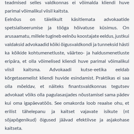
teadmised selles valdkonnas ei võimalda kliendi huve
parimal võimalikul viisil kaitsta.
Eelnõus on täielikult käsitlemata advokaatide
spetsialiseerumise ja tööga hõivatuse küsimus. On
arusaamatu, millele tugineb eelnõu koostajate eeldus, justkui
valdaksid advokaadid kõiki õigusvaldkondi ja tunneksid hästi
ka kõikide kohtumenetluste, väärteo- ja haldusmenetluste
eripära, et olla võimelised kliendi huve parimal võimalikul
viisil kaitsma. Advokaadi kutse-eetika eeldab
kõrgetasemelist kliendi huvide esindamist. Praktikas ei saa
olla mõeldav, et näiteks finantsvaldkonnas tegutsev
advokaat võiks olla pagulasasjades nõustamisel sama pädev
kui oma igapäevatöös. See omakorda loob reaalse ohu, et
erilist tähelepanu ja kaitset vajavate isikute (nt
sõjapõgenikud) õigused jäävad efektiivse ja asjakohase
kaitseta.