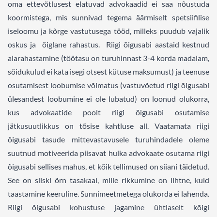
oma ettevõtlusest elatuvad advokaadid ei saa nõustuda
koormistega, mis sunnivad tegema äärmiselt spetsiifilise
iseloomu ja kõrge vastutusega tööd, milleks puudub vajalik
oskus ja õiglane rahastus. Riigi õigusabi aastaid kestnud
alarahastamine (töötasu on turuhinnast 3-4 korda madalam,
sõidukulud ei kata isegi otsest kütuse maksumust) ja teenuse
osutamisest loobumise võimatus (vastuvõetud riigi õigusabi
ülesandest loobumine ei ole lubatud) on loonud olukorra,
kus advokaatide poolt riigi õigusabi osutamise
jätkusuutlikkus on tõsise kahtluse all. Vaatamata riigi
õigusabi tasude mittevastavusele turuhindadele oleme
suutnud motiveerida piisavat hulka advokaate osutama riigi
õigusabi sellises mahus, et kõik tellimused on siiani täidetud.
See on siiski õrn tasakaal, mille rikkumine on lihtne, kuid
taastamine keeruline. Sunnimeetmetega olukorda ei lahenda.
Riigi õigusabi kohustuse jagamine ühtlaselt kõigi