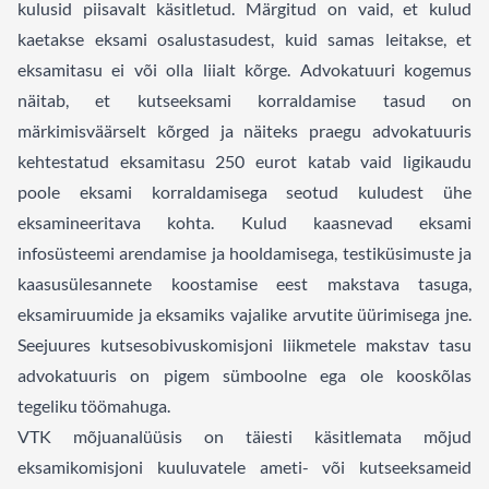
kulusid piisavalt käsitletud. Märgitud on vaid, et kulud
kaetakse eksami osalustasudest, kuid samas leitakse, et
eksamitasu ei või olla liialt kõrge. Advokatuuri kogemus
näitab, et kutseeksami korraldamise tasud on
märkimisväärselt kõrged ja näiteks praegu advokatuuris
kehtestatud eksamitasu 250 eurot katab vaid ligikaudu
poole eksami korraldamisega seotud kuludest ühe
eksamineeritava kohta. Kulud kaasnevad eksami
infosüsteemi arendamise ja hooldamisega, testiküsimuste ja
kaasusülesannete koostamise eest makstava tasuga,
eksamiruumide ja eksamiks vajalike arvutite üürimisega jne.
Seejuures kutsesobivuskomisjoni liikmetele makstav tasu
advokatuuris on pigem sümboolne ega ole kooskõlas
tegeliku töömahuga.
VTK mõjuanalüüsis on täiesti käsitlemata mõjud
eksamikomisjoni kuuluvatele ameti- või kutseeksameid