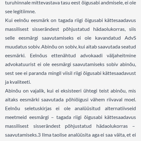
turuhinnale mittevastava tasu eest õigusabi andmisele, ei ole
see legitiimne.
Kui eelnõu eesmärk on tagada riigi õigusabi kättesaadavus
massilisest sisserändest põhjustatud hädaolukorras, siis
selle eesmärgi saavutamiseks ei ole kavandatud AdvS
muudatus sobiv. Abinõu on sobiv, kui aitab saavutada seatud
eesmärki. Eelnõus ettenähtud advokaadi väljaheitmine
advokatuurist ei ole eesmärgi saavutamiseks sobiv abinõu,
sest see ei paranda mingil viisil riigi õigusabi kättesaadavust
ja kvaliteeti.
Abinõu on vajalik, kui ei eksisteeri ühtegi teist abinõu, mis
aitaks eesmärki saavutada põhiõigusi vähem riivaval moel.
Eelnõu seletuskirjas ei ole analüüsitud alternatiivseid
meetmeid eesmärgi – tagada riigi õigusabi kättesaadavus
massilisest sisserändest põhjustatud hädaolukorras –
saavutamiseks.
3
Ilma taolise analüüsita aga ei saa väita, et ei