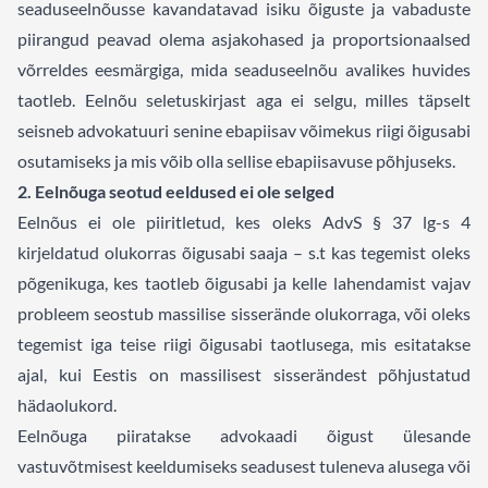
seaduseelnõusse kavandatavad isiku õiguste ja vabaduste
piirangud peavad olema asjakohased ja proportsionaalsed
võrreldes eesmärgiga, mida seaduseelnõu avalikes huvides
taotleb. Eelnõu seletuskirjast aga ei selgu, milles täpselt
seisneb advokatuuri senine ebapiisav võimekus riigi õigusabi
osutamiseks ja mis võib olla sellise ebapiisavuse põhjuseks.
2. Eelnõuga seotud eeldused ei ole selged
Eelnõus ei ole piiritletud, kes oleks AdvS § 37 lg-s 4
kirjeldatud olukorras õigusabi saaja – s.t kas tegemist oleks
põgenikuga, kes taotleb õigusabi ja kelle lahendamist vajav
probleem seostub massilise sisserände olukorraga, või oleks
tegemist iga teise riigi õigusabi taotlusega, mis esitatakse
ajal, kui Eestis on massilisest sisserändest põhjustatud
hädaolukord.
Eelnõuga piiratakse advokaadi õigust ülesande
vastuvõtmisest keeldumiseks seadusest tuleneva alusega või