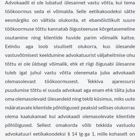
Advokaadil ei ole lubatud ülesannet vastu võtta, kui tema
töökoormus seda ei võimalda. Selle eetikakoodeksi sätte
eesmärgiks on vältida olukorda, et ebamõistlikult suure
töökoormuse tõttu kannatab õigusteenuse kõrgetasemeline
osutamine ning klientide huvide parim võimalik kaitse.
Eelnõu aga loob sisuliselt olukorra, kus ülesande
vastuvõtmisest keeldumine advokatuurist väljaheitmise ohu
tõttu ei ole üldsegi võimalik, ehk et riigi õigusabi ülesanne
tuleb igal juhul vastu võtta olenemata juba advokaadi
olemasolevast töökoormusest. Tekkiva ajaressursi
puudumise tõttu ei suuda advokaat aga enam ehk täita juba
oma olemasolevaid ülesandeid ning tekib küsimus, miks uute
määratavate klientide põhiõigused peaksid sellises olukorras
olema kaalukamad kui advokaadi olemasolevate klientide
põhiõigused. Sellest omakorda võib tekkida vastuolu
advokatuuri eetikakoodeksi § 14 lg-ga 1, mille kohaselt on