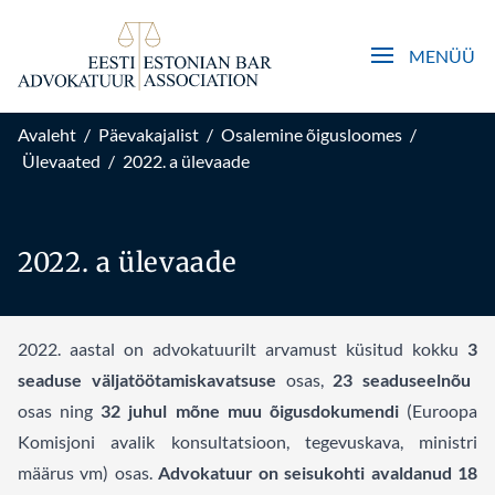
Open main men
MENÜÜ
Avaleht
/
Päevakajalist
/
Osalemine õigusloomes
/
Ülevaated
/
2022. a ülevaade
2022. a ülevaade
202
2.
aastal on advokatuurilt arvamust küsitud kokku
3
seaduse väljatöötamiskavatsuse
osas,
2
3
seaduseelnõu
osas ning
32
juhul mõne muu õigusdokumendi
(
Euroopa
Komisjoni
avalik konsultatsioon, tegevuskava
, ministri
määrus
vm
) osas.
Advokatuur on seisukohti avaldanud
18