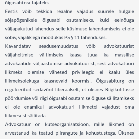
õigusabi osutajateks.
Eestis võib tekkida reaalne vajadus suurele hulgale
sõjapõgenikele õigusabi osutamiseks, kuid eelnõuga
väljapakutud lahendus selle küsimuse lahendamiseks ei ole
sobiv, vajalik ega mõõdukas PS § 11 tähenduses.
Kavandatav seadusemuudatus võib advokatuurist
väljaheitmise vältimiseks kaasa tuua ka massilise
advokaatide väljaastumise advokatuurist, sest advokatuuri
liikmeks olemise vähesed privileegid ei kaalu üles
liikmeksolekuga kaasnevaid koormisi. Õigusabiturg on
reguleeritud sedavõrd liberaalselt, et üksnes Riigikohtusse
pöördumise või riigi õigusabi osutamise õiguse säilitamiseks
ei ole enamikul advokatuuri liikmetel vajadust oma
liikmesust säilitada.
Advokatuur on kutseorganisatsioon, mille liikmed on
arvestanud ka teatud piirangute ja kohustustega. Üksnes