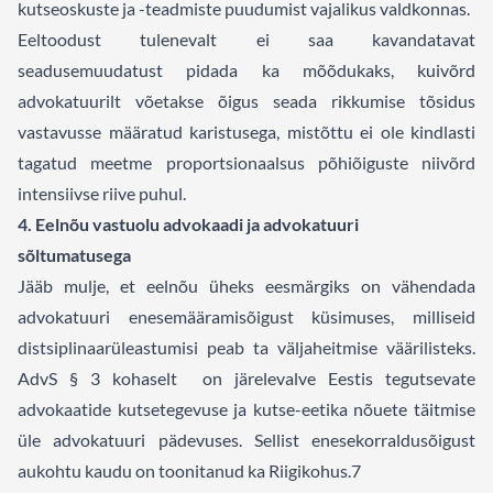
kutseoskuste ja -teadmiste puudumist vajalikus valdkonnas.
Eeltoodust tulenevalt ei saa kavandatavat
seadusemuudatust pidada ka mõõdukaks, kuivõrd
advokatuurilt võetakse õigus seada rikkumise tõsidus
vastavusse määratud karistusega, mistõttu ei ole kindlasti
tagatud meetme proportsionaalsus põhiõiguste niivõrd
intensiivse riive puhul.
4. Eelnõu vastuolu advokaadi ja advokatuuri
sõltumatusega
Jääb mulje, et eelnõu üheks eesmärgiks on vähendada
advokatuuri enesemääramisõigust küsimuses, milliseid
distsiplinaarüleastumisi peab ta väljaheitmise väärilisteks.
AdvS § 3 kohaselt on järelevalve Eestis tegutsevate
advokaatide kutsetegevuse ja kutse-eetika nõuete täitmise
üle advokatuuri pädevuses. Sellist enesekorraldusõigust
aukohtu kaudu on toonitanud ka Riigikohus.
7