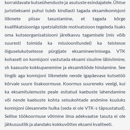
korraldavate kutseühenduste ja asutuste esindajatele. Ühtse
juristieksami puhul tuleb kindlasti tagada eksamikomisjoni
liikmete piisav tasustamine, et tagada kõrge
kvalifikatsiooniga spetsialistide motivatsioon tegeleda lisaks
oma kutseorganisatsiooni järelkasvu tagamisele (mis võib
suuresti toimida ka missioonitundel) ka teistesse
õiguselukutsetesse pürgijate eksamineerimisega. VTK
kohaselt on komisjoni vastutada eksami sisuline läbiviimine,
sh kaasuste kokkupanemine ja eksamitööde hindamine. See
tingib aga komisjoni liikmetele nende igapäevase kutsetöö
kõrvale suure lisakoormuse. Koormus suureneks veelgi, kui
ka eksamitulemuste peale esitatud kaebuste lahendamine
või nende kaebuste kohta seisukohtade andmine kuuluks
komisjoni ülesannete hulka (seda ei ole VTK-s täpsustatud).
Sellise töökoormuse võtmine ilma adekvaatse tasuta ei ole
jätkusuutlik ja alandaks kokkuvõttes eksami kvaliteeti.