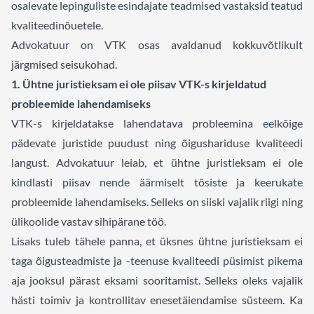
osalevate lepinguliste esindajate teadmised vastaksid teatud
kvaliteedinõuetele.
Advokatuur on VTK osas avaldanud kokkuvõtlikult
järgmised seisukohad.
1. Ühtne juristieksam ei ole piisav VTK-s kirjeldatud
probleemide lahendamiseks
VTK-s kirjeldatakse lahendatava probleemina eelkõige
pädevate juristide puudust ning õigushariduse kvaliteedi
langust. Advokatuur leiab, et ühtne juristieksam ei ole
kindlasti piisav nende äärmiselt tõsiste ja keerukate
probleemide lahendamiseks. Selleks on siiski vajalik riigi ning
ülikoolide vastav sihipärane töö.
Lisaks tuleb tähele panna, et üksnes ühtne juristieksam ei
taga õigusteadmiste ja -teenuse kvaliteedi püsimist pikema
aja jooksul pärast eksami sooritamist. Selleks oleks vajalik
hästi toimiv ja kontrollitav enesetäiendamise süsteem. Ka