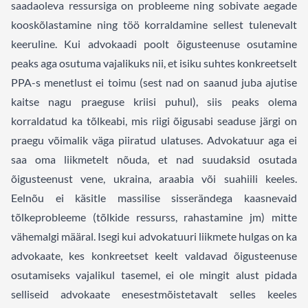
saadaoleva ressursiga on probleeme ning sobivate aegade
kooskõlastamine ning töö korraldamine sellest tulenevalt
keeruline. Kui advokaadi poolt õigusteenuse osutamine
peaks aga osutuma vajalikuks nii, et isiku suhtes konkreetselt
PPA-s menetlust ei toimu (sest nad on saanud juba ajutise
kaitse nagu praeguse kriisi puhul), siis peaks olema
korraldatud ka tõlkeabi, mis riigi õigusabi seaduse järgi on
praegu võimalik väga piiratud ulatuses. Advokatuur aga ei
saa oma liikmetelt nõuda, et nad suudaksid osutada
õigusteenust vene, ukraina, araabia või suahiili keeles.
Eelnõu ei käsitle massilise sisserändega kaasnevaid
tõlkeprobleeme (tõlkide ressurss, rahastamine jm) mitte
vähemalgi määral. Isegi kui advokatuuri liikmete hulgas on ka
advokaate, kes konkreetset keelt valdavad õigusteenuse
osutamiseks vajalikul tasemel, ei ole mingit alust pidada
selliseid advokaate enesestmõistetavalt selles keeles