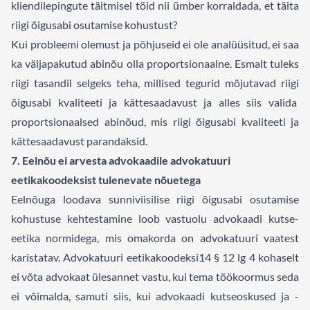
kliendilepingute täitmisel töid nii ümber korraldada, et täita
riigi õigusabi osutamise kohustust?
Kui probleemi olemust ja põhjuseid ei ole analüüsitud, ei saa
ka väljapakutud abinõu olla proportsionaalne. Esmalt tuleks
riigi tasandil selgeks teha, millised tegurid mõjutavad riigi
õigusabi kvaliteeti ja kättesaadavust ja alles siis valida
proportsionaalsed abinõud, mis riigi õigusabi kvaliteeti ja
kättesaadavust parandaksid.
7. Eelnõu ei arvesta advokaadile advokatuuri
eetikakoodeksist tulenevate nõuetega
Eelnõuga loodava sunniviisilise riigi õigusabi osutamise
kohustuse kehtestamine loob vastuolu advokaadi kutse-
eetika normidega, mis omakorda on advokatuuri vaatest
karistatav. Advokatuuri eetikakoodeksi
14
§ 12 lg 4 kohaselt
ei võta advokaat ülesannet vastu, kui tema töökoormus seda
ei võimalda, samuti siis, kui advokaadi kutseoskused ja -