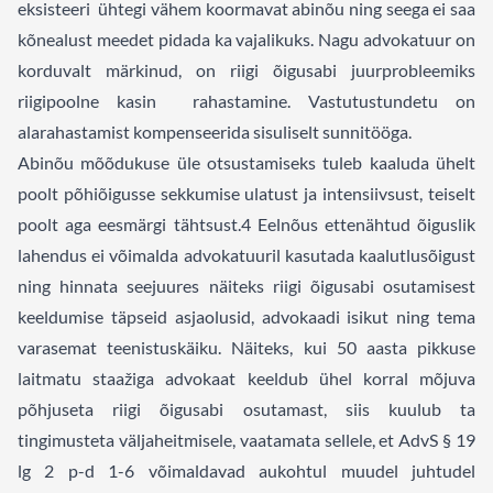
eksisteeri ühtegi vähem koormavat abinõu ning seega ei saa
kõnealust meedet pidada ka vajalikuks. Nagu advokatuur on
korduvalt märkinud, on riigi õigusabi juurprobleemiks
riigipoolne kasin rahastamine. Vastutustundetu on
alarahastamist kompenseerida sisuliselt sunnitööga.
Abinõu mõõdukuse üle otsustamiseks tuleb kaaluda ühelt
poolt põhiõigusse sekkumise ulatust ja intensiivsust, teiselt
poolt aga eesmärgi tähtsust.
4
Eelnõus ettenähtud õiguslik
lahendus ei võimalda advokatuuril kasutada kaalutlusõigust
ning hinnata seejuures näiteks riigi õigusabi osutamisest
keeldumise täpseid asjaolusid, advokaadi isikut ning tema
varasemat teenistuskäiku. Näiteks, kui 50 aasta pikkuse
laitmatu staažiga advokaat keeldub ühel korral mõjuva
põhjuseta riigi õigusabi osutamast, siis kuulub ta
tingimusteta väljaheitmisele, vaatamata sellele, et AdvS § 19
lg 2 p-d 1-6 võimaldavad aukohtul muudel juhtudel