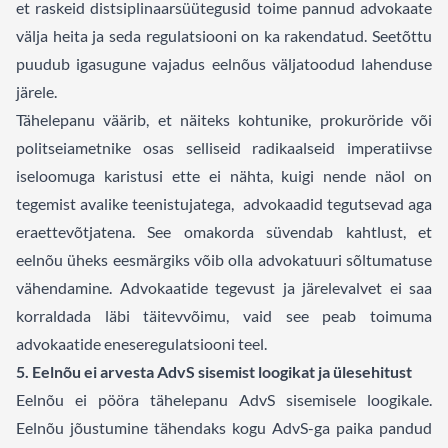
et raskeid distsiplinaarsüütegusid toime pannud advokaate
välja heita ja seda regulatsiooni on ka rakendatud. Seetõttu
puudub igasugune vajadus eelnõus väljatoodud lahenduse
järele.
Tähelepanu väärib, et näiteks kohtunike, prokuröride või
politseiametnike osas selliseid radikaalseid imperatiivse
iseloomuga karistusi ette ei nähta, kuigi nende näol on
tegemist avalike teenistujatega, advokaadid tegutsevad aga
eraettevõtjatena. See omakorda süvendab kahtlust, et
eelnõu üheks eesmärgiks võib olla advokatuuri sõltumatuse
vähendamine. Advokaatide tegevust ja järelevalvet ei saa
korraldada läbi täitevvõimu, vaid see peab toimuma
advokaatide eneseregulatsiooni teel.
5. Eelnõu ei arvesta AdvS sisemist loogikat ja ülesehitust
Eelnõu ei pööra tähelepanu AdvS sisemisele loogikale.
Eelnõu jõustumine tähendaks kogu AdvS-ga paika pandud