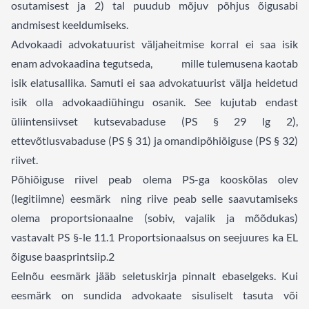
osutamisest ja 2) tal puudub mõjuv põhjus õigusabi
andmisest keeldumiseks.
Advokaadi advokatuurist väljaheitmise korral ei saa isik
enam advokaadina tegutseda, mille tulemusena kaotab
isik elatusallika. Samuti ei saa advokatuurist välja heidetud
isik olla advokaadiühingu osanik. See kujutab endast
üliintensiivset kutsevabaduse (PS § 29 lg 2),
ettevõtlusvabaduse (PS § 31) ja omandipõhiõiguse (PS § 32)
riivet.
Põhiõiguse riivel peab olema PS-ga kooskõlas olev
(legitiimne) eesmärk ning riive peab selle saavutamiseks
olema proportsionaalne (sobiv, vajalik ja mõõdukas)
vastavalt PS §-le 11.
1
Proportsionaalsus on seejuures ka EL
õiguse baasprintsiip.
2
Eelnõu eesmärk jääb seletuskirja pinnalt ebaselgeks. Kui
eesmärk on sundida advokaate sisuliselt tasuta või