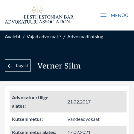
Open main men
MENÜÜ
Avaleht
/
Vajad advokaati?
/
Advokaadi otsing
Verner Silm
Tagasi
Advokatuuri liige
21.02.2017
alates:
Kutsenimetus:
Vandeadvokaat
Kutsenimetus alates:
17.02.2021