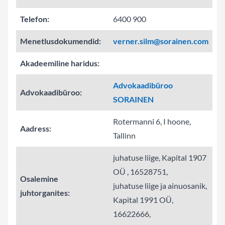
Telefon:
6400 900
Menetlusdokumendid:
verner.silm@sorainen.com
Akadeemiline haridus:
Advokaadibüroo
Advokaadibüroo:
SORAINEN
Rotermanni 6, I hoone,
Aadress:
Tallinn
juhatuse liige, Kapital 1907
OÜ , 16528751,
Osalemine
juhatuse liige ja ainuosanik,
juhtorganites:
Kapital 1991 OÜ,
16622666,