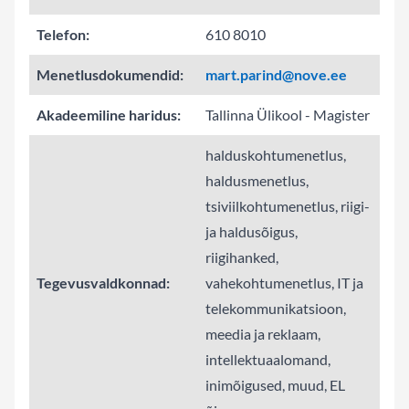
Telefon:
610 8010
Menetlusdokumendid:
mart.parind@nove.ee
Akadeemiline haridus:
Tallinna Ülikool - Magister
halduskohtumenetlus,
haldusmenetlus,
tsiviilkohtumenetlus,
riigi-
ja haldusõigus,
riigihanked,
Tegevusvaldkonnad:
vahekohtumenetlus,
IT ja
telekommunikatsioon,
meedia ja reklaam,
intellektuaalomand,
inimõigused,
muud,
EL