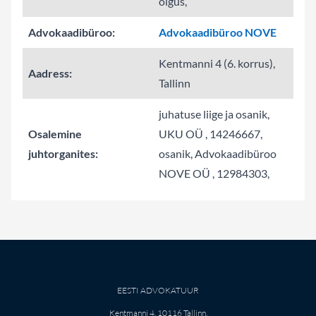
õigus,
Advokaadibüroo:
Advokaadibüroo NOVE
Kentmanni 4 (6. korrus),
Aadress:
Tallinn
juhatuse liige ja osanik,
Osalemine
UKU OÜ , 14246667,
juhtorganites:
osanik, Advokaadibüroo
NOVE OÜ , 12984303,
EESTI ADVOKATUUR
Kentmanni 4, 10116 Tallinn,