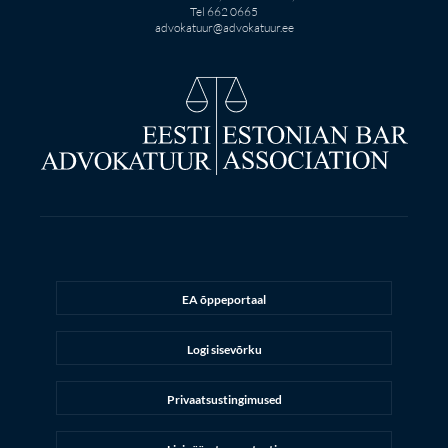
Tel 662 0665
advokatuur@advokatuur.ee
EA õppeportaal
Logi sisevõrku
Privaatsustingimused