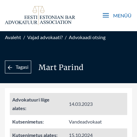
Open main men
MENÜÜ
Avaleht
/
Vajad advokaati?
/
Advokaadi otsing
Mart Parind
Tagasi
Advokatuuri liige
14.03.2023
alates:
Kutsenimetus:
Vandeadvokaat
Kutsenimetus alates:
15.10.2024