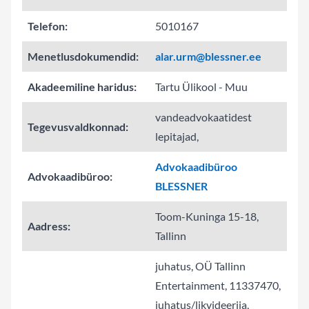
Telefon:
5010167
Menetlusdokumendid:
alar.urm@blessner.ee
Akadeemiline haridus:
Tartu Ülikool - Muu
vandeadvokaatidest
Tegevusvaldkonnad:
lepitajad,
Advokaadibüroo
Advokaadibüroo:
BLESSNER
Toom-Kuninga 15-18,
Aadress:
Tallinn
juhatus, OÜ Tallinn
Entertainment, 11337470,
juhatus/likvideerija,