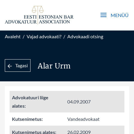
Open main men
MENÜÜ
Avaleht
/
Vajad advokaati?
/
Advokaadi otsing
Alar Urm
Tagasi
Advokatuuri liige
04.09.2007
alates:
Kutsenimetus:
Vandeadvokaat
Kutsenimetus alates:
26.02.2009