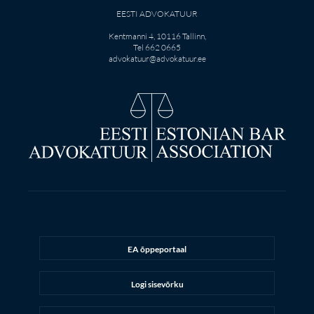
EESTI ADVOKATUUR
Kentmanni 4, 10116 Tallinn,
Tel 662 0665
advokatuur@advokatuur.ee
EA õppeportaal
Logi sisevõrku