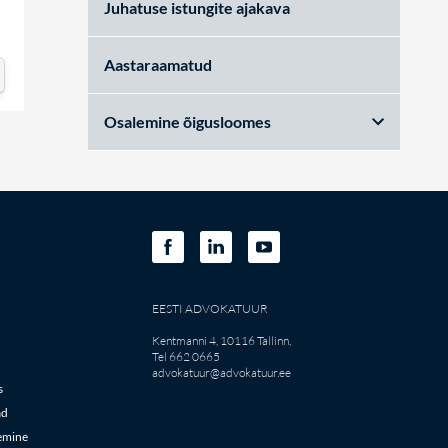
Juhatuse istungite ajakava
Aastaraamatud
Osalemine õigusloomes
EESTI ADVOKATUUR
Kentmanni 4, 10116 Tallinn,
Tel 662 0665
advokatuur@advokatuur.ee
s
ad
emine