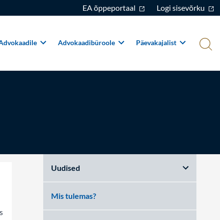
EA õppeportaal
Logi sisevõrku
Advokaadile
Advokaadibüroole
Päevakajalist
Uudised
Mis tulemas?
s