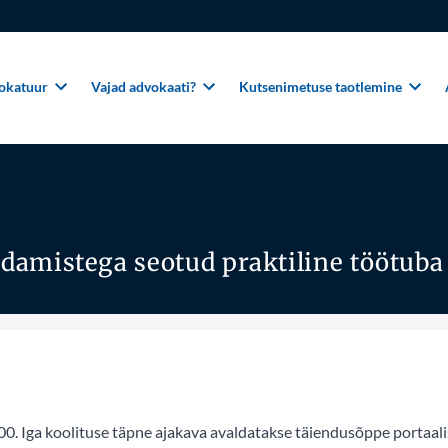
okatuur
Vajad advokaati?
Kutsenimetuse taotlemine
indamistega seotud praktiline töötuba
.00. Iga koolituse täpne ajakava avaldatakse täiendusõppe portaali