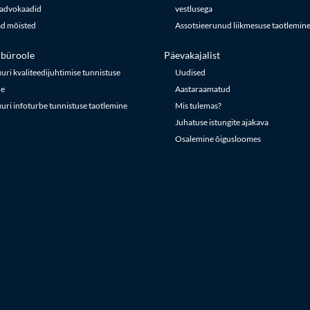
advokaadid
vestlusega
d mõisted
Assotsieerunud liikmesuse taotlemin
büroole
Päevakajalist
ri kvaliteedijuhtimise tunnistuse
Uudised
ne
Aastaraamatud
ri infoturbe tunnistuse taotlemine
Mis tulemas?
Juhatuse istungite ajakava
Osalemine õigusloomes