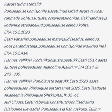
Kasutatud materjalid:
Põhiseaduse komisjonile sissetulnud kirjad. Asutava Kogu
rühmade, kohtuasutuste, organisatsioonide, ajakirjanduse ja
kodanike ettepanekud põhiseaduse eelnõu kohta.
ERA.15.2.1020.
Eesti Vabariigi põhiseaduse materjalid (seadus, eelnõud,
koos parandustega, põhiseaduse komisjonide ärakirjad jne.)
ERA.15.2.414.
Hannes Vallikivi. Kodanikuõiguste peatükk Eesti 1919. aasta
ajutises põhiseaduses. Ajalooline Ajakiri nr 3/4 2019, lk
293
−
330.
Hannes Vallikivi. Põhiõiguste peatükk Eesti 1920. aasta
põhiseaduses. Riigiõiguse aastaraamat 2020. Eesti Teaduste
Akadeemia Riigiõiguse Sihtkapital, lk 32
−
61.
Jüri Uluots. Eesti Vabariigi konstitutsioonilised aktid
(ajalooline ülevaade). Põhiseadus ja Rahvuskogu. Tallinn: