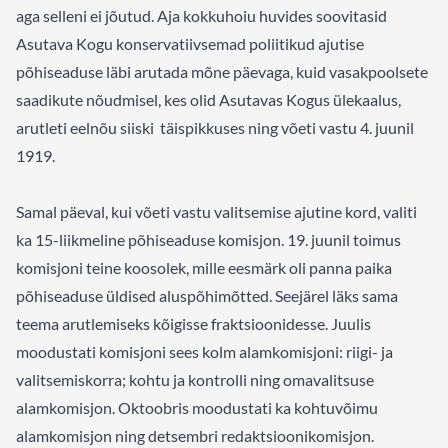
aga selleni ei jõutud. Aja kokkuhoiu huvides soovitasid
Asutava Kogu konservatiivsemad poliitikud ajutise
põhiseaduse läbi arutada mõne päevaga, kuid vasakpoolsete
saadikute nõudmisel, kes olid Asutavas Kogus ülekaalus,
arutleti eelnõu siiski täispikkuses ning võeti vastu 4. juunil
1919.
Samal päeval, kui võeti vastu valitsemise ajutine kord, valiti
ka 15-liikmeline põhiseaduse komisjon. 19. juunil toimus
komisjoni teine koosolek, mille eesmärk oli panna paika
põhiseaduse üldised aluspõhimõtted. Seejärel läks sama
teema arutlemiseks kõigisse fraktsioonidesse. Juulis
moodustati komisjoni sees kolm alamkomisjoni: riigi- ja
valitsemiskorra; kohtu ja kontrolli ning omavalitsuse
alamkomisjon. Oktoobris moodustati ka kohtuvõimu
alamkomisjon ning detsembri redaktsioonikomisjon.