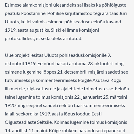
Esimese alamkomisjoni ülesandeks sai lisaks ka põhiõiguste
peatüki koostamine. Põhilise kirjutamistöö tegi ära taas Jüri
Uluots, kellel valmis esimene põhiseaduse eelnõu kavand
1919. aasta augustiks. Siiski ei ilmne komisjoni
protokollidest, et seda oleks arutatud.
Uue projekti esitas Uluots põhiseaduskomisjonile 9.
oktoobril 1919. Eelnõud hakati arutama 23. oktoobril ning
esimene lugemine lõppes 21. detsembril, misjärel saadeti see
tutvumiseks ja kommenteerimiseks kõigile Asutava Kogu
liikmetele, riigiasutustele ja ajalehtede toimetustesse. Eelnõu
teine lugemine toimus komisjonis 22. jaanuarist 25. märtsini
1920 ning seejärel saadeti eelnõu taas kommenteerimiseks
laiali, seekord ka 1919. aasta lõpus loodud Eesti
Õigusteadlaste Seltsile. Kolmas lugemine toimus komisjonis
14. aprillist 11. maini. Kõige rohkem parandusettepanekuid