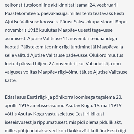
eelkonstitutsiooniline akt kinnitati samal 24. veebruaril
Päästekomitee 5. päevakäsuga, milles tehti teatavaks Eesti
Ajutise Valitsuse koosseis. Pärast Saksa okupatsiooni lõppu
novembris 1918 kuulutas Maapäev uuesti tegevusse
asumisest. Ajutise Valitsuse 11. novembri teadaandega
kaotati Päästekomitee ning riigi juhtimine jäi Maapäeva ja
selle valitud Ajutise Valitsuse pädevusse. Olukord muutus
loetud päevad hiljem 27. novembril, kui Vabadussõja ohu
valguses volitas Maapäev riigivõimu täiuse Ajutise Valitsuse
kätte.
Edasi asus Eesti riigi- ja põhikorra loomisega tegelema 23.
aprillil 1919 ametisse asunud Asutav Kogu. 19. mail 1919
võttis Asutav Kogu vastu seletuse Eesti riiklikust
iseseisvusest ja rippumatusest, mis pidi olema pidulik akt,
milles põhjendatakse veel kord kokkuvõtlikult ära Eesti riigi