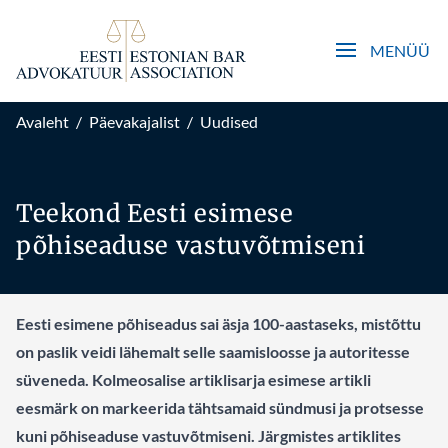
Open main men
MENÜÜ
Avaleht
/
Päevakajalist
/
Uudised
Teekond Eesti esimese
põhiseaduse vastuvõtmiseni
Eesti esimene põhiseadus sai äsja 100-aastaseks, mistõttu
on paslik veidi lähemalt selle saamisloosse ja autoritesse
süveneda. Kolmeosalise artiklisarja esimese artikli
eesmärk on markeerida tähtsamaid sündmusi ja protsesse
kuni põhiseaduse vastuvõtmiseni. Järgmistes artiklites