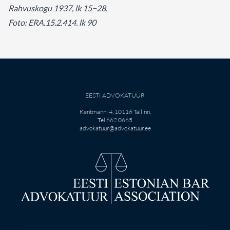
Rahvuskogu 1937, lk 15
−
28.
Foto: ERA.15.2.414. lk 90
EESTI ADVOKATUUR
Kentmanni 4, 10116 Tallinn,
Tel 662 0665
advokatuur@advokatuur.ee