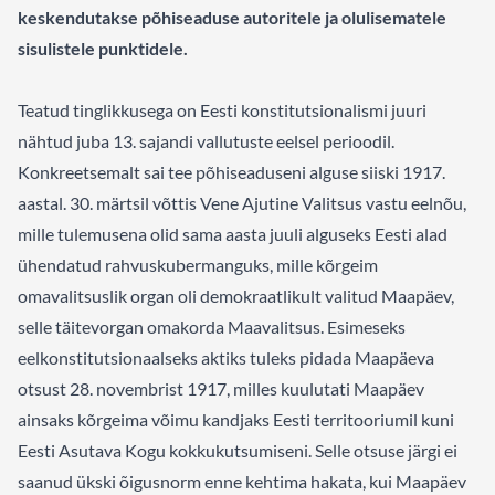
keskendutakse põhiseaduse autoritele ja olulisematele
sisulistele punktidele.
Teatud tinglikkusega on Eesti konstitutsionalismi juuri
nähtud juba 13. sajandi vallutuste eelsel perioodil.
Konkreetsemalt sai tee põhiseaduseni alguse siiski 1917.
aastal. 30. märtsil võttis Vene Ajutine Valitsus vastu eelnõu,
mille tulemusena olid sama aasta juuli alguseks Eesti alad
ühendatud rahvuskubermanguks, mille kõrgeim
omavalitsuslik organ oli demokraatlikult valitud Maapäev,
selle täitevorgan omakorda Maavalitsus. Esimeseks
eelkonstitutsionaalseks aktiks tuleks pidada Maapäeva
otsust 28. novembrist 1917, milles kuulutati Maapäev
ainsaks kõrgeima võimu kandjaks Eesti territooriumil kuni
Eesti Asutava Kogu kokkukutsumiseni. Selle otsuse järgi ei
saanud ükski õigusnorm enne kehtima hakata, kui Maapäev