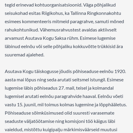
tegid erinevad kohtuorganisatsioonid. Väga põhjalikud
seisukohad esitas Riigikohus, ka Tallinna Ringkonnakohtu
esimees kommenteeris mitmeid paragrahve, samuti mõned
rahukohtunikud. Vähemusrahvustest avaldas aktiivselt
arvamust Asutava Kogu Saksa rühm. Esimese lugemise
läbinud eelnõu või selle põhjaliku kokkuvõtte trükkisid ära
suuremad ajalehed.
Asutava Kogu täiskogusse jõudis põhiseaduse eelnõu 1920.
aasta mai lõpus ning seda arutati seitsmel istungil. Esimese
lugemise läbis põhiseadus 27. mail, teisel ja kolmandal
lugemisel arutati eelnõu paragrahvide haaval. Eelnõu võeti
vastu 15. juunil, mil toimus kolmas lugemine ja lõpphääletus.
Põhiseaduse sõlmküsimused olid suuresti varasemate
seaduste väljatöötamise ning komisjoni töö käigus läbi
vaieldud, mistõttu kuigipalju märkimisväärseid muutusi