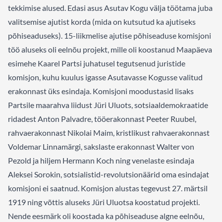
tekkimise alused. Edasi asus Asutav Kogu välja töötama juba
valitsemise ajutist korda (mida on kutsutud ka ajutiseks
põhiseaduseks). 15-liikmelise ajutise põhiseaduse komisjoni
töö aluseks oli eelnõu projekt, mille oli koostanud Maapäeva
esimehe Kaarel Partsi juhatusel tegutsenud juristide
komisjon, kuhu kuulus igasse Asutavasse Kogusse valitud
erakonnast üks esindaja. Komisjoni moodustasid lisaks
Partsile maarahva liidust Jüri Uluots, sotsiaaldemokraatide
ridadest Anton Palvadre, tööerakonnast Peeter Ruubel,
rahvaerakonnast Nikolai Maim, kristlikust rahvaerakonnast
Voldemar Linnamärgi, sakslaste erakonnast Walter von
Pezold ja hiljem Hermann Koch ning venelaste esindaja
Aleksei Sorokin, sotsialistid-revolutsionäärid oma esindajat
komisjoni ei saatnud. Komisjon alustas tegevust 27. märtsil
1919 ning võttis aluseks Jüri Uluotsa koostatud projekti.
Nende eesmärk oli koostada ka põhiseaduse algne eelnõu,