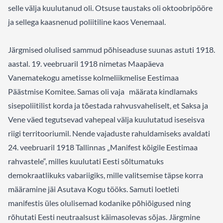
selle välja kuulutanud oli. Otsuse taustaks oli oktoobripööre
ja sellega kaasnenud poliitiline kaos Venemaal.
Järgmised olulised sammud põhiseaduse suunas astuti 1918.
aastal. 19. veebruaril 1918 nimetas Maapäeva
Vanematekogu ametisse kolmeliikmelise Eestimaa
Päästmise Komitee. Samas oli vaja määrata kindlamaks
sisepoliitilist korda ja tõestada rahvusvaheliselt, et Saksa ja
Vene väed tegutsevad vahepeal välja kuulutatud iseseisva
riigi territooriumil. Nende vajaduste rahuldamiseks avaldati
24. veebruaril 1918 Tallinnas „Manifest kõigile Eestimaa
rahvastele“, milles kuulutati Eesti sõltumatuks
demokraatlikuks vabariigiks, mille valitsemise täpse korra
määramine jäi Asutava Kogu tööks. Samuti loetleti
manifestis üles olulisemad kodanike põhiõigused ning
rõhutati Eesti neutraalsust käimasolevas sõjas. Järgmine