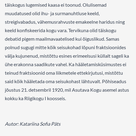
täiskogus lugemised kaasa ei toonud. Olulisemad
muudatused olid ihu- ja surmanuhtluse keeld,
streigivabadus, vähemusrahvuste emakeelne haridus ning
keeld konfiskeerida kogu vara. Tervikuna olid täiskogu
debatid pigem maailmavaatelised kui õiguslikud. Samas
polnud sugugi mitte kõik seisukohad lõpuni fraktsioonides
välja kujunenud, mistõttu esines erimeelsusi küllalt sageli ka
ühe erakonna saadikute vahel. Ka hääletamisküsimustes ei
teinud fraktsioonid oma liikmetele ettekirjutusi, mistõttu
said kõik hääletada oma seisukohast lähtuvalt. Põhiseadus
jõustus 21. detsembril 1920, mil Asutava Kogu asemel astus
kokku ka Riigikogu I koosseis.
Autor: Katariina Sofia Päts