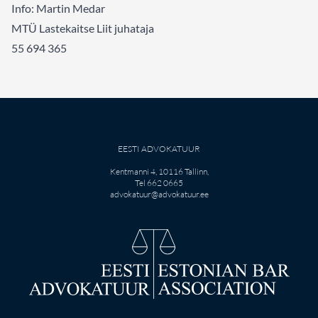
Info: Martin Medar
MTÜ Lastekaitse Liit juhataja
55 694 365
EESTI ADVOKATUUR
Kentmanni 4, 10116 Tallinn,
Tel 662 0665
advokatuur@advokatuur.ee