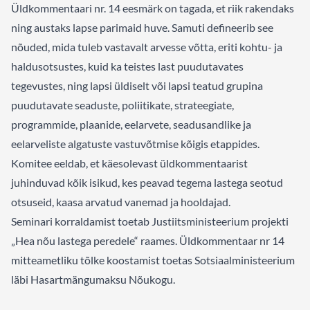
Üldkommentaari nr. 14 eesmärk on tagada, et riik rakendaks
ning austaks lapse parimaid huve. Samuti defineerib see
nõuded, mida tuleb vastavalt arvesse võtta, eriti kohtu- ja
haldusotsustes, kuid ka teistes last puudutavates
tegevustes, ning lapsi üldiselt või lapsi teatud grupina
puudutavate seaduste, poliitikate, strateegiate,
programmide, plaanide, eelarvete, seadusandlike ja
eelarveliste algatuste vastuvõtmise kõigis etappides.
Komitee eeldab, et käesolevast üldkommentaarist
juhinduvad kõik isikud, kes peavad tegema lastega seotud
otsuseid, kaasa arvatud vanemad ja hooldajad.
Seminari korraldamist toetab Justiitsministeerium projekti
„
Hea nõu lastega peredele
“ raames. Üldkommentaar nr 14
mitteametliku tõlke koostamist toetas Sotsiaalministeerium
läbi Hasartmängumaksu Nõukogu.