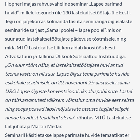
Hopneri majas rahvusvaheline seminar „Lapse parimad
huvid“, millele koguneb üle 130 lastekaitsetöötaja üle Eesti.
Tegu on järjekorras kolmanda tasuta seminariga õigusalaste
seminaride sarjast „Samal poolel – lapse poolel“, mis on
suunatud lastekaitsetöötajate pädevuse tõstmisele, ning
mida MTÜ Lastekaitse Liit korraldab koostöös Eesti
Advokatuuri ja Tallinna Ülikooli Sotsiaaltöö Instituudiga.
„
On suur rõõm näha, et lastekaitsetöötajate huvi antud
teema vastu on nii suur.
Lapse õigus tema parimate huvide
esikohale seadmisele on 20. novembril 25-aastaseks saava
ÜRO Lapse õiguste konventsiooni üks aluspõhimõte.
Lastel
on täiskasvanutest väiksem võimalus oma huvide eest seista
ning seega peavad lapsi mõjutavate otsuste tegijad selgelt
nende huvidest teadlikud olema
,” rõhutas MTÜ Lastekaitse
Liit juhataja Martin Medar.
Seminaril käsitletakse lapse parimate huvide temaatikat eri