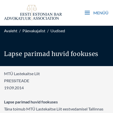
Open main men
MENÜÜ
Avaleht
/
Päevakajalist
/
Uudised
Lapse parimad huvid fookuses
MTÜ Lastekaitse Liit
PRESSITEADE
19.09.2014
Lapse parimad huvid fookuses
Täna toimub MTÜ Lastekaitse Liit eestvedamisel Tallinnas