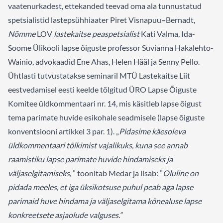
vaatenurkadest, ettekanded teevad oma ala tunnustatud
spetsialistid lastepsühhiaater Piret Visnapuu
–
Bernadt,
Nõmme
LOV
lastekaitse peaspetsialist
Kati Valma, Ida-
Soome Ülikooli lapse õiguste professor Suvianna Hakalehto-
Wainio, advokaadid Ene Ahas, Helen Hääl ja Senny Pello.
Ühtlasti tutvustatakse seminaril MTÜ Lastekaitse Liit
eestvedamisel eesti keelde tõlgitud
ÜRO Lapse Õiguste
Komitee üldkommentaari nr. 14
, mis käsitleb lapse õigust
tema parimate huvide esikohale seadmisele (lapse õiguste
konventsiooni artikkel 3 par. 1). „
Pidasime
käesoleva
üldkommentaari tõlkimist vajalikuks, kuna see
annab
raamistiku lapse parimate huvide hindamiseks ja
väljaselgitamiseks
, ” toonitab Medar ja lisab: ”
Oluline on
pidada meeles, et iga üksikotsuse puhul peab aga lapse
parimaid huve hindama ja väljaselgitama kõnealuse lapse
konkreetsete asjaolude valguses.”