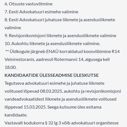
6. Otsuste vastuvõtmine
7. Eesti Advokatuuri esimehe valimine
8. Eesti Advokatuuri juhatuse liikmete ja asendusliikmete
valimine
9. Revisjonikomisjoni liikmete ja asendusliikmete valimine
10. Aukohtu liikmete ja asendusliikmete valimine.
** Üldkogule järgneb ENAÜ korraldatud koosviibimine R14
Veinirestoranis, aadressil Rotermanni 14, algusega kell
18.00.
KANDIDAATIDE ÜLESSEADMISE ÜLESKUTSE
Tegutseva advokatuuri esimehe ja juhatuse liikmete
volitused lõpevad 08.03.2025, aukohtu ja revisjonikomisjoni
vandeadvokaatidest liikmete ja asendusliikmete volitused
lõppevad 15.03.2025. Seega kutsume üles esitama
kandidaate.
Vastavalt kodukorra § 32 lg 3 võib advokatuuri organitesse