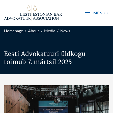
Open main men
MENÜÜ
Homepage
/
About
/
Media
/
News
Eesti Advokatuuri üldkogu
toimub 7. märtsil 2025