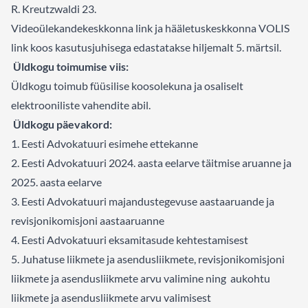
R. Kreutzwaldi 23.
Videoülekandekeskkonna link ja hääletuskeskkonna VOLIS
link koos kasutusjuhisega edastatakse hiljemalt 5. märtsil.
Üldkogu toimumise viis:
Üldkogu toimub füüsilise koosolekuna ja osaliselt
elektrooniliste vahendite abil.
Üldkogu päevakord:
1. Eesti Advokatuuri esimehe ettekanne
2. Eesti Advokatuuri 2024. aasta eelarve täitmise aruanne ja
2025. aasta eelarve
3. Eesti Advokatuuri majandustegevuse aastaaruande ja
revisjonikomisjoni aastaaruanne
4. Eesti Advokatuuri eksamitasude kehtestamisest
5. Juhatuse liikmete ja asendusliikmete, revisjonikomisjoni
liikmete ja asendusliikmete arvu valimine ning aukohtu
liikmete ja asendusliikmete arvu valimisest