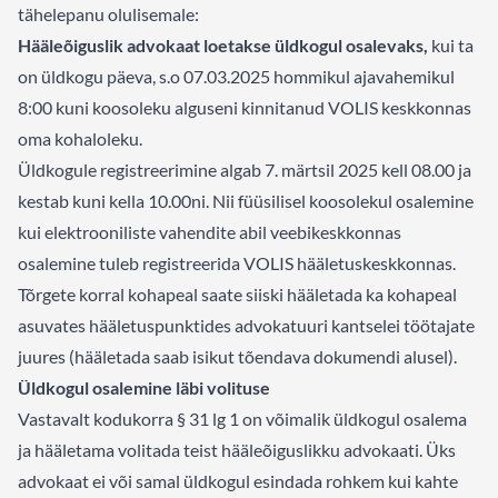
tähelepanu olulisemale:
Hääleõiguslik advokaat loetakse üldkogul osalevaks,
kui ta
on üldkogu päeva, s.o 07.03.2025 hommikul ajavahemikul
8:00 kuni koosoleku alguseni kinnitanud VOLIS keskkonnas
oma kohaloleku.
Üldkogule registreerimine algab 7. märtsil 2025 kell 08.00 ja
kestab kuni kella 10.00ni. Nii füüsilisel koosolekul osalemine
kui elektrooniliste vahendite abil veebikeskkonnas
osalemine tuleb registreerida VOLIS hääletuskeskkonnas.
Tõrgete korral kohapeal saate siiski hääletada ka kohapeal
asuvates hääletuspunktides advokatuuri kantselei töötajate
juures (hääletada saab isikut tõendava dokumendi alusel).
Üldkogul osalemine läbi volituse
Vastavalt kodukorra § 31 lg 1 on võimalik üldkogul osalema
ja hääletama volitada teist hääleõiguslikku advokaati. Üks
advokaat ei või samal üldkogul esindada rohkem kui kahte