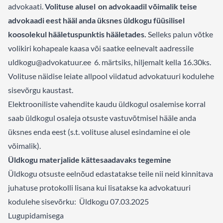
advokaati.
Volituse alusel on advokaadil võimalik teise
advokaadi eest hääl anda üksnes üldkogu füüsilisel
koosolekul hääletuspunktis hääletades.
Selleks palun võtke
volikiri kohapeale kaasa või saatke eelnevalt aadressile
uldkogu@advokatuur.ee
6. märtsiks, hiljemalt kella 16.30ks
.
Volituse näidise leiate allpool viidatud advokatuuri kodulehe
sisevõrgu kaustast.
Elektrooniliste vahendite kaudu üldkogul osalemise korral
saab üldkogul osaleja otsuste vastuvõtmisel hääle anda
üksnes enda eest (s.t. volituse alusel esindamine ei ole
võimalik).
Üldkogu materjalide kättesaadavaks tegemine
Üldkogu otsuste eelnõud edastatakse teile nii neid kinnitava
juhatuse protokolli lisana kui lisatakse ka advokatuuri
kodulehe sisevõrku:
Üldkogu 07.03.2025
Lugupidamisega