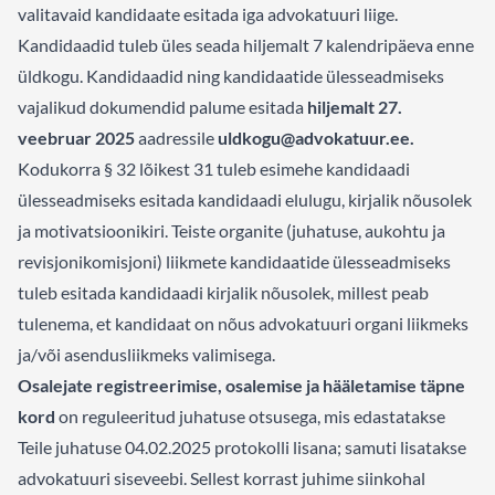
valitavaid kandidaate esitada iga advokatuuri liige.
Kandidaadid tuleb üles seada hiljemalt 7 kalendripäeva enne
üldkogu. Kandidaadid ning kandidaatide ülesseadmiseks
vajalikud dokumendid palume esitada
hiljemalt 27.
veebruar 2025
aadressile
uldkogu@advokatuur.ee.
Kodukorra § 32 lõikest 31 tuleb esimehe kandidaadi
ülesseadmiseks esitada kandidaadi elulugu, kirjalik nõusolek
ja motivatsioonikiri. Teiste organite (juhatuse, aukohtu ja
revisjonikomisjoni) liikmete kandidaatide ülesseadmiseks
tuleb esitada kandidaadi kirjalik nõusolek, millest peab
tulenema, et kandidaat on nõus advokatuuri organi liikmeks
ja/või asendusliikmeks valimisega.
Osalejate registreerimise, osalemise ja hääletamise täpne
kord
on reguleeritud juhatuse otsusega, mis edastatakse
Teile juhatuse 04.02.2025 protokolli lisana; samuti lisatakse
advokatuuri siseveebi. Sellest korrast juhime siinkohal