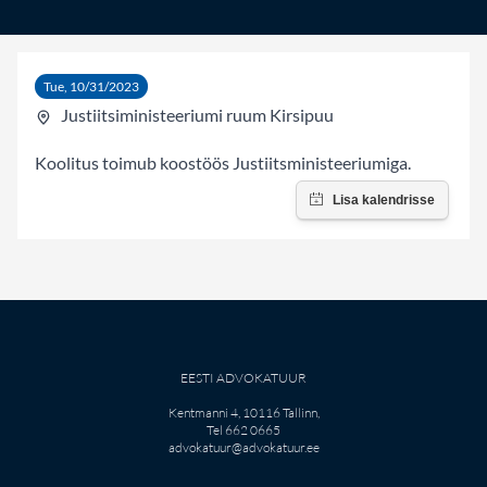
Tue, 10/31/2023
Justiitsiministeeriumi ruum Kirsipuu
Koolitus toimub koostöös Justiitsministeeriumiga.
EESTI ADVOKATUUR
Kentmanni 4, 10116 Tallinn,
Tel 662 0665
advokatuur@advokatuur.ee