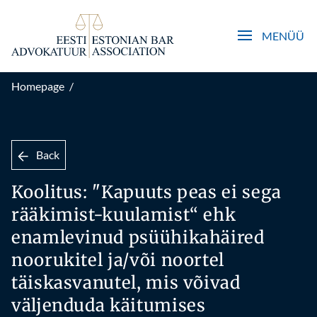
Open main men
MENÜÜ
Homepage
/
Back
Koolitus: "Kapuuts peas ei sega
rääkimist-kuulamist“ ehk
enamlevinud psüühikahäired
noorukitel ja/või noortel
täiskasvanutel, mis võivad
väljenduda käitumises